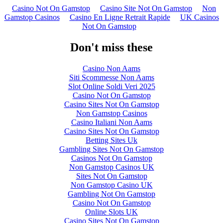
Casino Not On Gamstop
Casino Site Not On Gamstop
Non
Gamstop Casinos
Casino En Ligne Retrait Rapide
UK Casinos
Not On Gamstop
Don't miss these
Casino Non Aams
Siti Scommesse Non Aams
Slot Online Soldi Veri 2025
Casino Not On Gamstop
Casino Sites Not On Gamstop
Non Gamstop Casinos
Casino Italiani Non Aams
Casino Sites Not On Gamstop
Betting Sites Uk
Gambling Sites Not On Gamstop
Casinos Not On Gamstop
Non Gamstop Casinos UK
Sites Not On Gamstop
Non Gamstop Casino UK
Gambling Not On Gamstop
Casino Not On Gamstop
Online Slots UK
Casino Sites Not On Gamstop