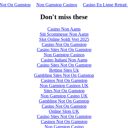
e Not On Gamstop
Non Gamstop Casinos
Casino En Ligne Retrait
Don't miss these
Casino Non Aams
Siti Scommesse Non Aams
Slot Online Soldi Veri 2025
Casino Not On Gamstop
Casino Sites Not On Gamstop
Non Gamstop Casinos
Casino Italiani Non Aams
Casino Sites Not On Gamstop
Betting Sites Uk
Gambling Sites Not On Gamstop
Casinos Not On Gamstop
Non Gamstop Casinos UK
Sites Not On Gamstop
Non Gamstop Casino UK
Gambling Not On Gamstop
Casino Not On Gamstop
Online Slots UK
Casino Sites Not On Gamstop
Casinos Not On Gamstop
Non Gamstop Casino